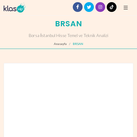
BRSAN
Borsa İstanbul Hisse Temel ve Teknik Analizi
Anasayfa
BRSAN