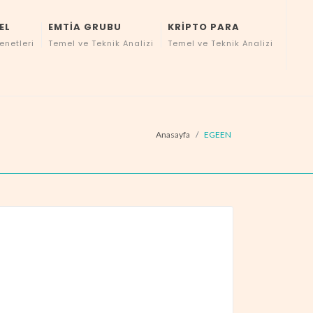
EL
EMTIA GRUBU
KRIPTO PARA
enetleri
Temel ve Teknik Analizi
Temel ve Teknik Analizi
Anasayfa
EGEEN