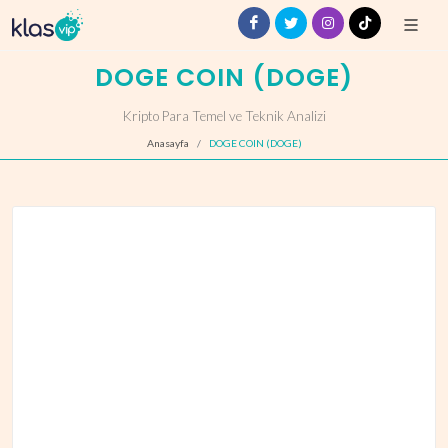
DOGE COIN (DOGE)
Kripto Para Temel ve Teknik Analizi
Anasayfa
DOGE COIN (DOGE)