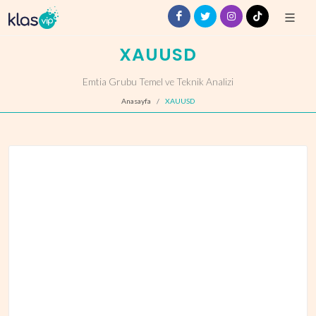
XAUUSD
Emtia Grubu Temel ve Teknik Analizi
Anasayfa
XAUUSD