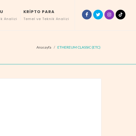
BU
KRIPTO PARA
k Analizi
Temel ve Teknik Analizi
Anasayfa
ETHEREUM CLASSIC (ETC)