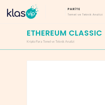
PARITE
Temel ve Teknik Analizi
ETHEREUM CLASSIC 
Kripto Para Temel ve Teknik Analizi