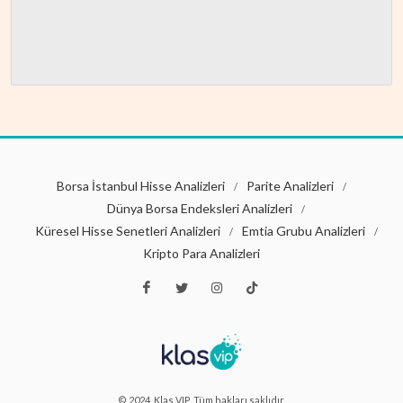
Borsa İstanbul Hisse Analizleri
Parite Analizleri
/
/
Dünya Borsa Endeksleri Analizleri
/
Küresel Hisse Senetleri Analizleri
Emtia Grubu Analizleri
/
/
Kripto Para Analizleri
© 2024, Klas VIP. Tüm hakları saklıdır.