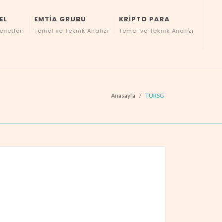
EL
EMTIA GRUBU
KRIPTO PARA
enetleri
Temel ve Teknik Analizi
Temel ve Teknik Analizi
Anasayfa
TURSG