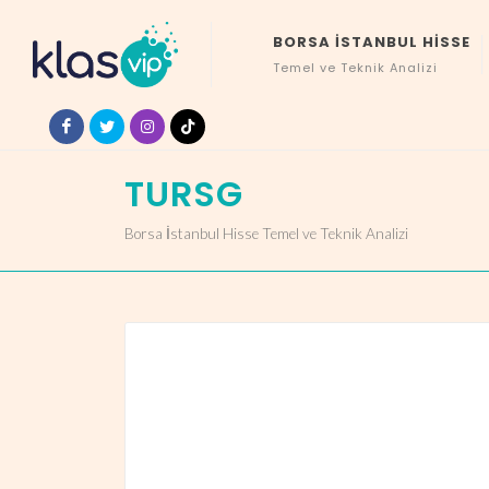
BORSA İSTANBUL HISSE
Temel ve Teknik Analizi
TURSG
Borsa İstanbul Hisse Temel ve Teknik Analizi