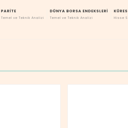
PARITE
DÜNYA BORSA ENDEKSLERI
KÜRES
Temel ve Teknik Analizi
Temel ve Teknik Analizi
Hisse S