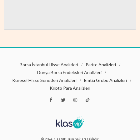
Borsa İstanbul Hisse Analizleri
Parite Analizleri
/
/
Dünya Borsa Endeksleri Analizleri
/
Küresel Hisse Senetleri Analizleri
Emtia Grubu Analizleri
/
/
Kripto Para Analizleri
© 2024, Klas VIP. Tüm hakları saklıdır.