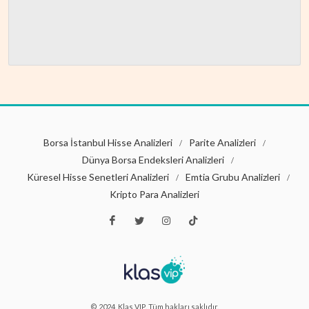
Borsa İstanbul Hisse Analizleri
Parite Analizleri
/
/
Dünya Borsa Endeksleri Analizleri
/
Küresel Hisse Senetleri Analizleri
Emtia Grubu Analizleri
/
/
Kripto Para Analizleri
© 2024, Klas VIP. Tüm hakları saklıdır.