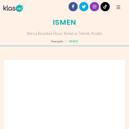
ISMEN
Borsa İstanbul Hisse Temel ve Teknik Analizi
Anasayfa
ISMEN